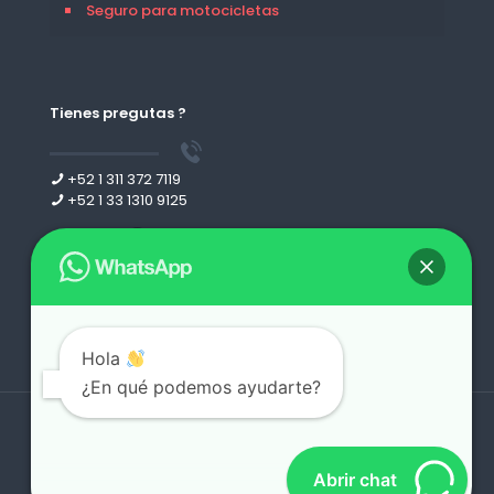
Seguro para motocicletas
Tienes pregutas ?
+52 1 311 372 7119
+52 1 33 1310 9125
Leer más
Hola
¿En qué podemos ayudarte?
Derechos reservados 2026 | desing by
webgdl.com
Abrir chat