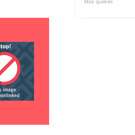
Mas quieres
n
n