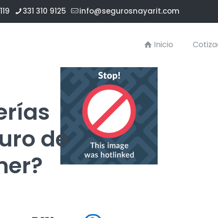
119
331 310 9125
info@segurosnayarit.com
Inicio
Cotiza
erías
uro de
mer?