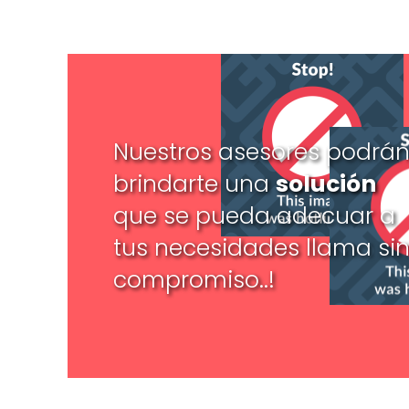
Nuestros asesores podrá
brindarte una
solución
que se pueda adecuar a
tus necesidades llama si
compromiso..!