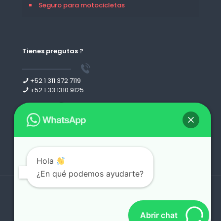
Seguro para motocicletas
Tienes pregutas ?
+52 1 311 372 7119
+52 1 33 1310 9125
Leer más
Hola
¿En qué podemos ayudarte?
Derechos reservados 2026 | desing by
webgdl.com
Abrir chat