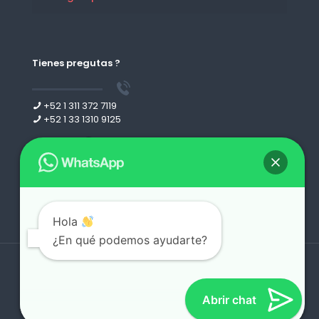
Tienes pregutas ?
+52 1 311 372 7119
+52 1 33 1310 9125
Leer más
Hola
¿En qué podemos ayudarte?
Derechos reservados 2026 | desing by
webgdl.com
Abrir chat