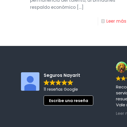
permanencia del talento, al brindarles
respaldo económico
[…]
Leer más
Seguros Nayarit
Reco
11 reseñas Google
servi
resu
Escribe una reseña
Vale
aseg
Leer 