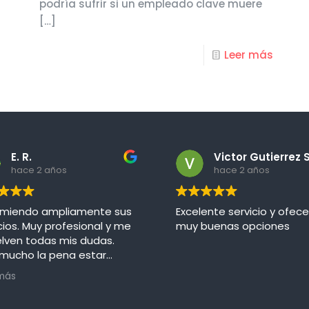
podría sufrir si un empleado clave muere
[…]
Leer más
E. R.
hace 2 años
hace 2 años
miendo ampliamente sus
Excelente servicio y ofec
cios. Muy profesional y me
muy buenas opciones
elven todas mis dudas.
 mucho la pena estar
urado con Seguros Nayarit
más