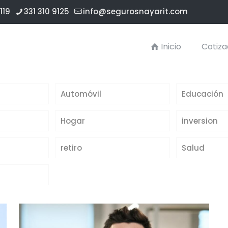
119
331 310 9125
info@segurosnayarit.com
Inicio
Cotiza
Automóvil
Educación
Hogar
inversion
retiro
Salud