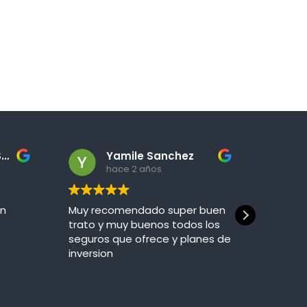
Victor Gutierrez Sanchez
Yamile Sanchez
hace 2 años
en
Muy recomendado super buen
Atenció
trato y muy buenos todos los
persona
seguros que ofrece y planes de
dudas 
inversion
siempr
inform
Leer m
movimi
La mej