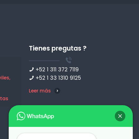
con ello
Tienes pregutas ?
+52 1 311 372 7119
+52 1 33 1310 9125
les,
Leer más
etas