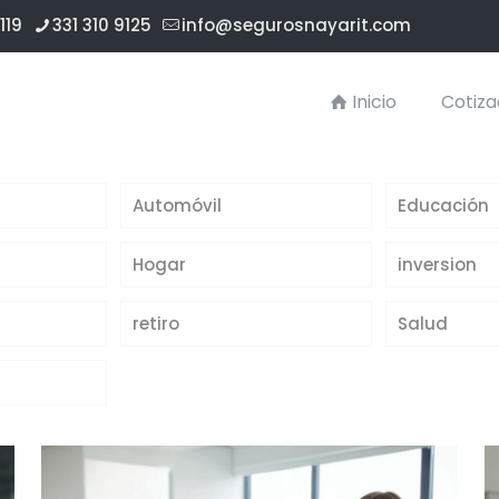
119
331 310 9125
info@segurosnayarit.com
Inicio
Cotiza
Automóvil
Educación
Hogar
inversion
retiro
Salud