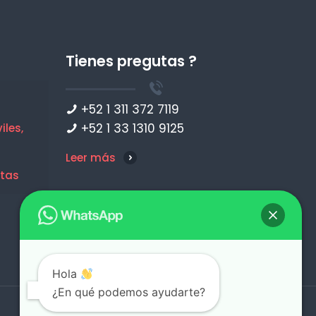
Tienes pregutas ?
+52 1 311 372 7119
+52 1 33 1310 9125
les,
Leer más
etas
Hola
¿En qué podemos ayudarte?