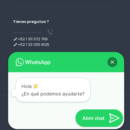
Tienes pregutas ?
+52 1 311 372 7119
+52 1 33 1310 9125
Leer más
Hola
¿En qué podemos ayudarte?
Derechos reservados 2026 | desing by
webgdl.com
Abrir chat